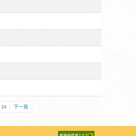
24
下一頁