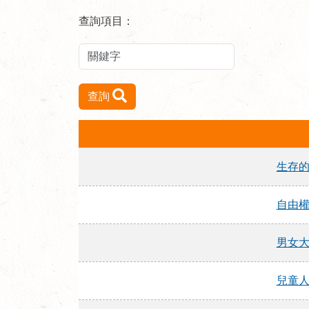
查詢項目：
查詢
生存
自由權 
男女
兒童