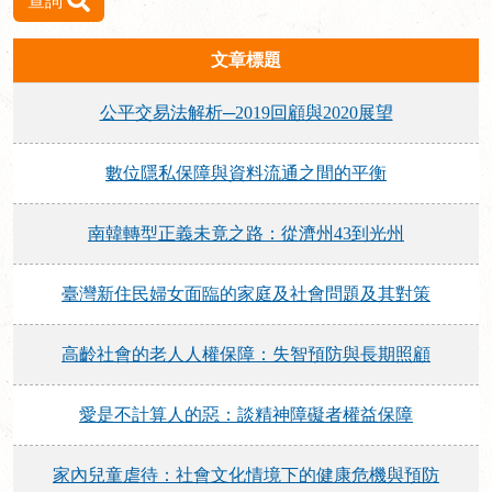
查詢
文章標題
公平交易法解析─2019回顧與2020展望
數位隱私保障與資料流通之間的平衡
南韓轉型正義未竟之路：從濟州43到光州
臺灣新住民婦女面臨的家庭及社會問題及其對策
高齡社會的老人人權保障：失智預防與長期照顧
愛是不計算人的惡：談精神障礙者權益保障
家內兒童虐待：社會文化情境下的健康危機與預防