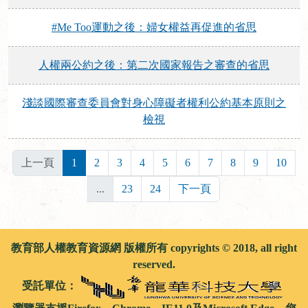
#Me Too運動之後：婦女權益再促進的省思
人權兩公約之後：第二次國家報告之審查的省思
淺談國際審查委員會對身心障礙者權利公約基本原則之
檢視
上一頁
1
2
3
4
5
6
7
8
9
10
...
23
24
下一頁
教育部人權教育資源網 版權所有 copyrights © 2018, all right
reserved.
受託單位：