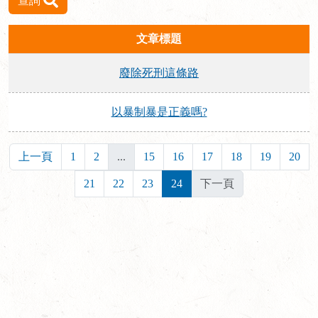
查詢
文章標題
廢除死刑這條路
以暴制暴是正義嗎?
上一頁
1
2
...
15
16
17
18
19
20
21
22
23
24
下一頁