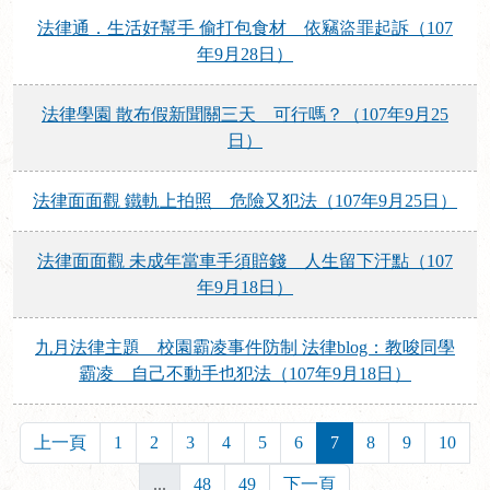
法律通．生活好幫手 偷打包食材 依竊盜罪起訴（107
年9月28日）
法律學園 散布假新聞關三天 可行嗎？（107年9月25
日）
法律面面觀 鐵軌上拍照 危險又犯法（107年9月25日）
法律面面觀 未成年當車手須賠錢 人生留下汙點（107
年9月18日）
九月法律主題 校園霸凌事件防制 法律blog：教唆同學
霸凌 自己不動手也犯法（107年9月18日）
上一頁
1
2
3
4
5
6
7
8
9
10
...
48
49
下一頁