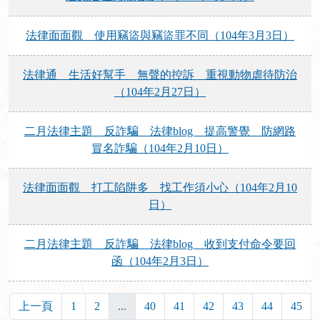
法律面面觀 使用竊盜與竊盜罪不同（104年3月3日）
法律通 生活好幫手 無聲的控訴 重視動物虐待防治
（104年2月27日）
二月法律主題 反詐騙 法律blog 提高警覺 防網路
冒名詐騙（104年2月10日）
法律面面觀 打工陷阱多 找工作須小心（104年2月10
日）
二月法律主題 反詐騙 法律blog 收到支付命令要回
函（104年2月3日）
上一頁
1
2
...
40
41
42
43
44
45