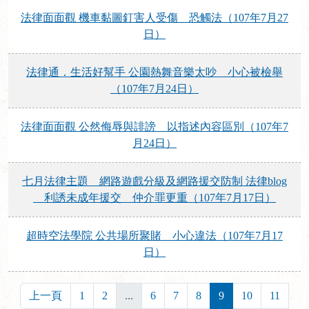
法律面面觀 機車黏圖釘害人受傷 恐觸法（107年7月27
日）
法律通．生活好幫手 公園熱舞音樂太吵 小心被檢舉
（107年7月24日）
法律面面觀 公然侮辱與誹謗 以指述內容區別（107年7
月24日）
七月法律主題 網路遊戲分級及網路援交防制 法律blog
利誘未成年援交 仲介罪更重（107年7月17日）
超時空法學院 公共場所聚賭 小心違法（107年7月17
日）
上一頁
1
2
...
6
7
8
9
10
11