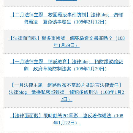
【二月法律主題 校園霸凌事件防制】法律blog 勿輕
忽霸凌 避免憾事發生（108年2月12日）
【法律面面觀】辦多重帳號 觸犯偽造文書罪嗎？（108
年1月29日）
【一月法律主題 情感教育】法律blog 預防跟蹤釀悲
劇 政府草擬防制法案（108年1月29日）
【一月法律主題 網路散布不當影片及語言法律責任】
法律blog 散播私密照報復 觸犯多條刑法（108年1月2
2日）
【法律面面觀】限時動態PO電影 違反著作權法（108
年1月22日）