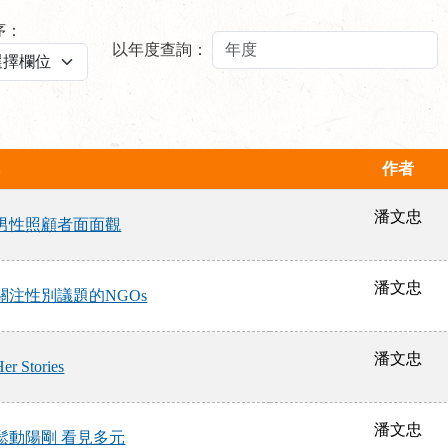
序：
以年度查詢：
作者
潘文忠
男性照顧者面面觀
潘文忠
注性別議題的NGOs
潘文忠
tories
潘文忠
鬆動陽剛 看見多元