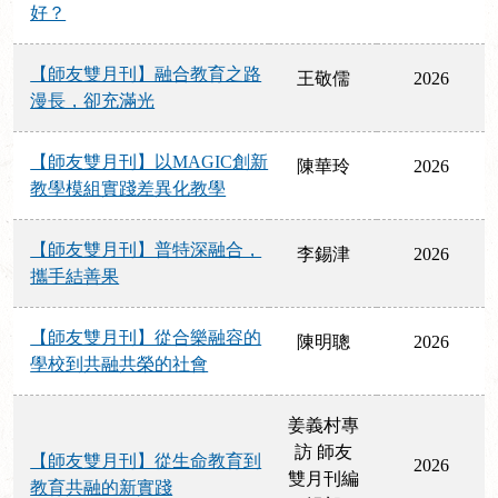
好？
【師友雙月刊】融合教育之路
王敬儒
2026
漫長，卻充滿光
【師友雙月刊】以MAGIC創新
陳華玲
2026
教學模組實踐差異化教學
【師友雙月刊】普特深融合，
李錫津
2026
攜手結善果
【師友雙月刊】從合樂融容的
陳明聰
2026
學校到共融共榮的社會
姜義村專
訪 師友
【師友雙月刊】從生命教育到
2026
雙月刊編
教育共融的新實踐