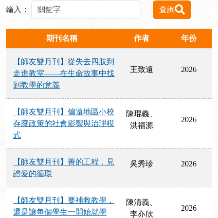
輸入：
查詢
期刊名稱
作者
年份
【師友雙月刊】從失去四肢到
王致遠
2026
走進教室——在生命故事中找
到教學的意義
【師友雙月刊】偏遠地區小校
陳琨義、
2026
存廢政策的社會影響與治理模
洪福源
式
【師友雙月刊】善的工程，見
吳秀珍
2026
證愛的循環
【師友雙月刊】要補救教學，
陳清義、
2026
還是讓每個學生一開始就學
李亦欣