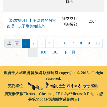
輯部
師友雙月
【師友雙月刊】有溫度的教室
2024
刊編輯部
管理，孩子燦笑如陽光
上一頁
1
2
3
4
5
6
7
8
9
10
...
100
101
下一頁
教育部人權教育資源網 版權所有 copyrights © 2018, all right
reserved.
受託單位：
瀏覽器支援Firefox、Chrome、IE11.0及Microsoft Edge，您
是第550643位訪問本系統的人!