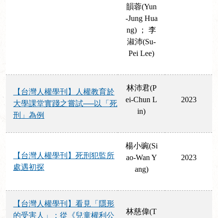
韻蓉(Yun
-Jung Hua
ng) ； 李
淑沛(Su-
Pei Lee)
林沛君(P
【台灣人權學刊】人權教育於
ei-Chun L
2023
大學課堂實踐之嘗試──以「死
in)
刑」為例
楊小豌(Si
【台灣人權學刊】死刑犯監所
ao-Wan Y
2023
處遇初探
ang)
【台灣人權學刊】看見「隱形
林慈偉(T
的受害人」：從《兒童權利公