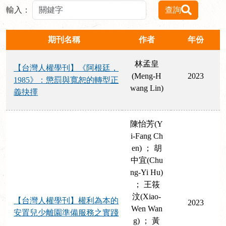
輸入：
查詢
期刊名稱
作者
年份
林孟皇
【台灣人權學刊】《阿根廷，
(Meng-H
2023
1985》：懲罰與寬恕的轉型正
wang Lin)
義抉擇
陳怡芳(Y
i-Fang Ch
en) ； 胡
中宜(Chu
ng-Yi Hu)
； 王筱
汶(Xiao-
【台灣人權學刊】權利為本的
2023
Wen Wan
安置兒少離園準備服務之實踐
g) ； 黃