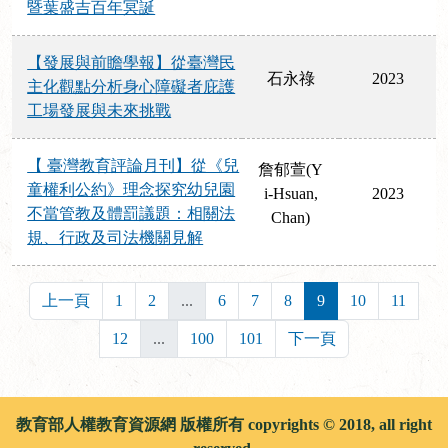
暨葉盛吉百年冥誕
【發展與前瞻學報】從臺灣民
石永祿
2023
主化觀點分析身心障礙者庇護
工場發展與未來挑戰
【 臺灣教育評論月刊】從《兒
詹郁萱(Y
童權利公約》理念探究幼兒園
i-Hsuan,
2023
不當管教及體罰議題：相關法
Chan)
規、行政及司法機關見解
上一頁
1
2
...
6
7
8
9
10
11
12
...
100
101
下一頁
教育部人權教育資源網 版權所有 copyrights © 2018, all right