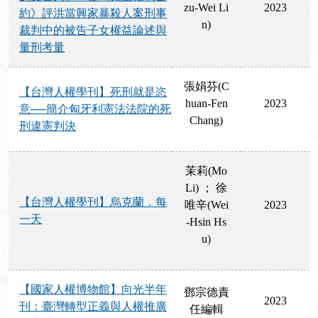
zu-Wei Li
2023
約》評洪當興家暴殺人案刑事
n)
裁判中的被告子女權益論述與
量刑考量
張娟芬(C
【台灣人權學刊】死刑就是恣
huan-Fen
2023
意──簡介匈牙利憲法法院的死
Chang)
刑違憲判決
茉莉(Mo
Li) ； 徐
【台灣人權學刊】烏克蘭．每
唯辛(Wei
2023
一天
-Hsin Hs
u)
【國家人權博物館】向光半年
鄧宗德責
2023
刊：臺灣轉型正義與人權推廣
任編輯