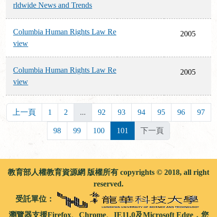
rldwide News and Trends
Columbia Human Rights Law Re
2005
view
Columbia Human Rights Law Re
2005
view
上一頁
1
2
...
92
93
94
95
96
97
98
99
100
101
下一頁
教育部人權教育資源網 版權所有 copyrights © 2018, all right
reserved.
受託單位：
瀏覽器支援Firefox、Chrome、IE11.0及Microsoft Edge，您