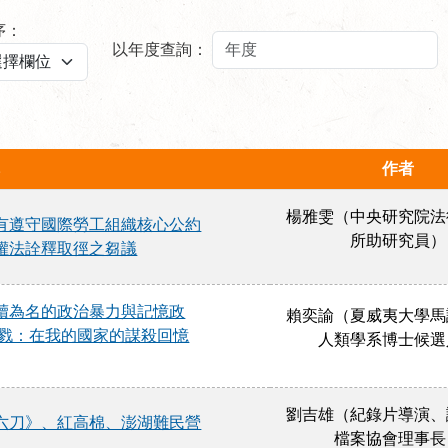
序：
以年度查詢：
作者
楊雅雯（中央研究院法
有遵守國際勞工組織核心公約
所助研究員）
權法詮釋取徑之芻議
贖為名的政治暴力與記憶政
賴奕諭（夏威夷大學馬
殺戮：在我的國家的謀殺回憶
人類學系博士候選
劉吉雄（紀錄片導演、
六刀》、紅高棉、澎湖難民營
檔案協會理事長