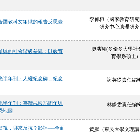
李仰桓（國家教育研究
合國教科文組織的報告反思臺
研究中心助理研究
廖浩翔(多倫多大學社
參與的社會階級差異：以教育
育學系碩士)
光半年刊：人權紀念碑、紀念
謝英從責任編
光半年刊：臺灣戒嚴75周年與
林靜雯責任編
恐地圖
監視，哪來反抗？影評──全面
黃默（東吳大學文理講