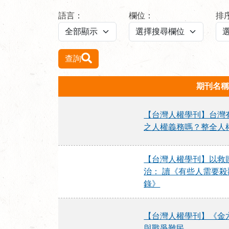
語言：
欄位：
排
查詢
期刊名稱
【台灣人權學刊】台灣
之人權義務嗎？整全人
【台灣人權學刊】以救
治： 讀《有些人需要
錄》
【台灣人權學刊】《金
與戰爭難民