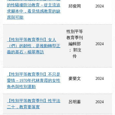
的性騷擾防治教育－從主流追
邱俊岡
2024
求腳本中，看見情感教育的缺
席與可能
性別平等
教育季刊
【性別平等教育季刊】女人
編輯部
2024
（們）的韌性，是推動轉型正
； 郭汶
義的基石－楊翠專訪
伶
【性別平等教育季刊】不只是
麥樂文
2024
愛情－1970年代林青霞的女性
角色與性別運動
【性別平等教育季刊】性平法
呂明蓁
2024
二十，教育要落實