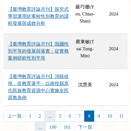
嚴巧珊(Y
【臺灣教育評論月刊】探究式
en, Chiao-
2024
學習運用於軍校性別教育的課
Shan)
程發展與成效分析
蔡東敏(T
【臺灣教育評論月刊】我國性
sai Tung-
2024
別平等的發展與落實：從實務
Min)
案例研析性別平等
【臺灣教育評論月刊】消除歧
視，從教育著手－以南投縣原
沈慧美
2024
住民族教育資源中心實施全民
原教為例
上一頁
1
2
...
5
6
7
8
9
10
11
...
100
101
下一頁