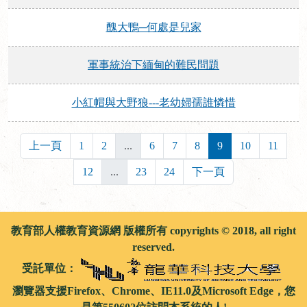
醜大鴨─何處是兒家
軍事統治下緬甸的難民問題
小紅帽與大野狼---老幼婦孺誰憐惜
上一頁
1
2
...
6
7
8
9
10
11
12
...
23
24
下一頁
教育部人權教育資源網 版權所有 copyrights © 2018, all right
reserved.
受託單位：
瀏覽器支援Firefox、Chrome、IE11.0及Microsoft Edge，您