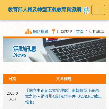
教育部人權及轉型正義教育資源網
網站導覽
此頁路徑：
首頁
活動訊息
活動訊息
News
日期
文章標題
【國立中正紀念堂管理處】南韓轉型正義未
2025-0
竟之路－從濟州43到光州事件 (3/23)(3/17截止
3-14
報名)