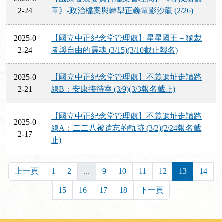
2-24
章》-政治檔案與轉型正義電影沙龍 (2/26)
2025-0
【國立中正紀念堂管理處】星星國王－獨裁
2-24
者與自由的靈魂 (3/15)(3/10截止報名)
2025-0
【國立中正紀念堂管理處】不義遺址走讀路
2-21
線B：安康接待室 (3/9)(3/3報名截止)
【國立中正紀念堂管理處】不義遺址走讀路
2025-0
線A：二二八被遺忘的軌跡 (3/2)(2/24報名截
2-17
止)
上一頁
1
2
...
9
10
11
12
13
14
15
16
17
18
下一頁