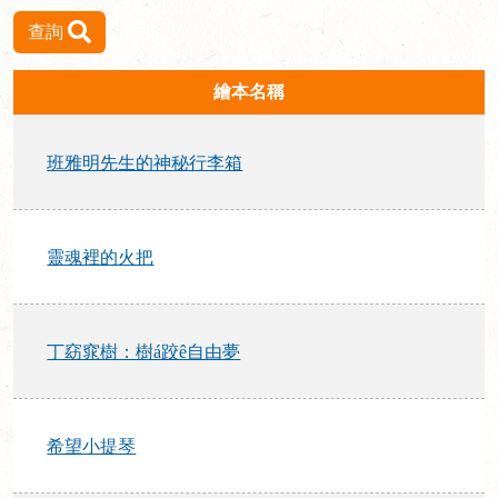
查詢
繪本名稱
班雅明先生的神秘行李箱
靈魂裡的火把
丁窈窕樹：樹á跤ê自由夢
希望小提琴