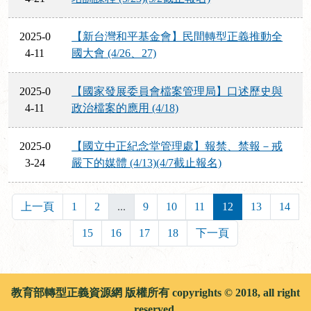
2025-0
【新台灣和平基金會】民間轉型正義推動全
4-11
國大會 (4/26、27)
2025-0
【國家發展委員會檔案管理局】口述歷史與
4-11
政治檔案的應用 (4/18)
2025-0
【國立中正紀念堂管理處】報禁、禁報－戒
3-24
嚴下的媒體 (4/13)(4/7截止報名)
上一頁
1
2
...
9
10
11
12
13
14
15
16
17
18
下一頁
教育部轉型正義資源網 版權所有 copyrights © 2018, all right
reserved.