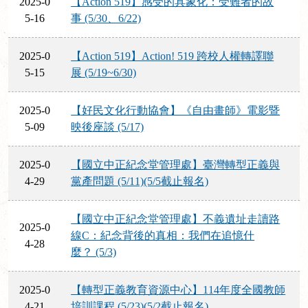
2025-0
【Action 519】感受的具象化：受難者的故
5-16
事 (5/30、6/22)
2025-0
【Action 519】Action! 519 跨校人權轉譯聯
5-15
展 (5/19~6/30)
2025-0
【好民文化行動協會】《自由畫師》電影暨
5-09
映後座談 (5/17)
2025-0
【國立中正紀念堂管理處】臺灣轉型正義與
4-29
黨產問題 (5/11)(5/5截止報名)
【國立中正紀念堂管理處】不義遺址走讀路
2025-0
線C：紀念背後的真相：我們在追憶什
4-28
麼？ (5/3)
2025-0
【轉型正義教育資源中心】114年度全國教師
4-21
培訓課程 (5/23)(5/2截止報名)