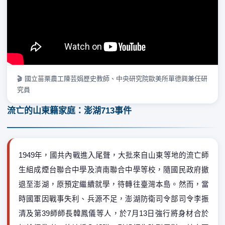
" title="YouTube video player" frameborder="0"
allow="accelerometer; autoplay; clipboard-write; encrypted-
media; gyroscope; picture-in-picture; web-share"
referrerpolicy="strict-origin-when-cross-origin"
allowfullscreen>
🎬 國立苗栗農工陳芸娟歷史教師、中央研究院歐美所單德興兼任研
究員
流亡的山東籍家庭：澎湖713事件
1949年，國共內戰進入尾聲，大批來自山東等地的流亡師
生組成煙台聯合中學及濟南聯合中學等校，隨國民政府撤
退至澎湖，原預定繼續就學，待轉往臺灣本島。然而，當
時國軍因戰事失利、兵源不足，澎湖防衛司令部司令李振
清及第39師師長韓鳳儀等人，於7月13日強行將身材合於