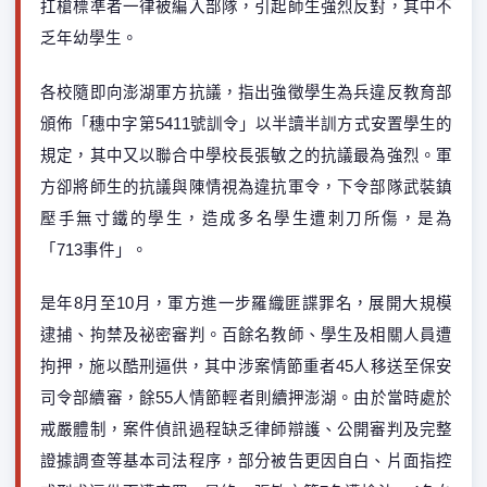
扛槍標準者一律被編入部隊，引起師生強烈反對，其中不
乏年幼學生。
各校隨即向澎湖軍方抗議，指出強徵學生為兵違反教育部
頒佈「穗中字第5411號訓令」以半讀半訓方式安置學生的
規定，其中又以聯合中學校長張敏之的抗議最為強烈。軍
方卻將師生的抗議與陳情視為違抗軍令，下令部隊武裝鎮
壓手無寸鐵的學生，造成多名學生遭刺刀所傷，是為
「713事件」。
是年8月至10月，軍方進一步羅織匪諜罪名，展開大規模
逮捕、拘禁及祕密審判。百餘名教師、學生及相關人員遭
拘押，施以酷刑逼供，其中涉案情節重者45人移送至保安
司令部續審，餘55人情節輕者則續押澎湖。由於當時處於
戒嚴體制，案件偵訊過程缺乏律師辯護、公開審判及完整
證據調查等基本司法程序，部分被告更因自白、片面指控