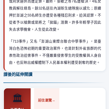
或刑求逼供而遭定罪。最終，張敏之等7名遭槍決，4名女
教員解往綠島，餘32名送往內湖新生總隊施以感化；原續
押於澎湖之55名師生亦遭受各種殘忍刑求，迫其認罪，不
從者予以槍斃或是將之「拋錨」溺斃。許多年輕學子因此
失去求學機會，人生從此改變。
「713事件」又名「澎湖山東煙台聯合中學事件」，是臺
灣白色恐怖初期的重要政治案件，也是針對外省族群的代
表性政治迫害事件。不僅嚴重侵害學生的受教權與人身自
由，也反映出威權體制下人民基本權利遭受剝奪的歷史。
課後的延伸閱讀
🏛️
前往瀏覽
→