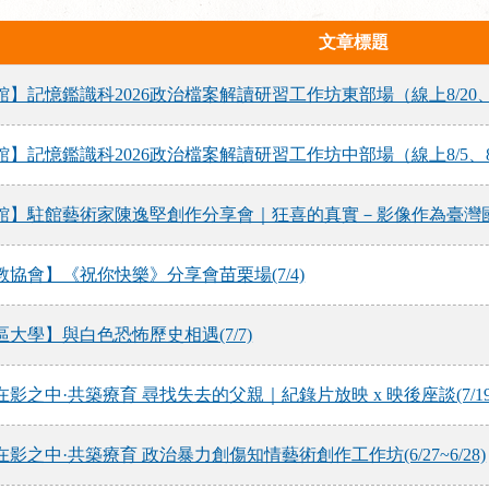
文章標題
記憶鑑識科2026政治檔案解讀研習工作坊東部場（線上8/20、8/2
記憶鑑識科2026政治檔案解讀研習工作坊中部場（線上8/5、8/11
】駐館藝術家陳逸堅創作分享會｜狂喜的真實－影像作為臺灣國族心
協會】《祝你快樂》分享會苗栗場(7/4)
大學】與白色恐怖歷史相遇(7/7)
影之中·共築療育 尋找失去的父親｜紀錄片放映 x 映後座談(7/19
之中·共築療育 政治暴力創傷知情藝術創作工作坊(6/27~6/28)