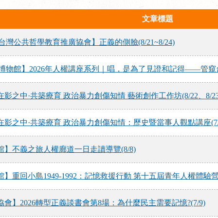
文章標題
灣公共哲學教育推廣協會】正義的側臉(8/21~8/24)
博物館】2026年人權講座系列｜唱，是為了見證和記得——管窺台
之中·共築療育 政治暴力創傷知情 藝術創作工作坊(8/22、8/23
影之中·共築療育 政治暴力創傷知情：歷史暨當事人觀點講座(7/2
】不義之旅人權廊道一日走讀導覽(8/8)
重回小島1949-1992：記憶救援行動 第十五屆青年人權體驗營（8/1
會】2026轉型正義談書會第8場：為什麼民主需要記憶?(7/9)