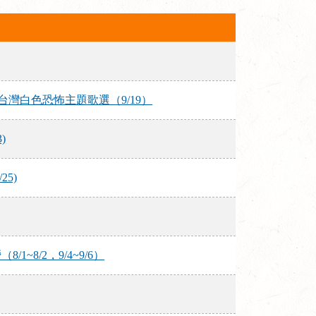
灣白色恐怖主題歌選（9/19）
)
5)
~8/2，9/4~9/6）