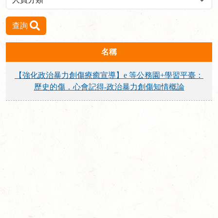
查詢
名稱
【強化政治暴力創傷療癒宣導】e 等公務園+學習平臺：
歷史的傷．心會記得-政治暴力創傷知情概論