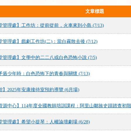
文章標題
管理處】工作坊：從前從前，火車來到小島 (7/13)
管理處】戲劇工作坊(二)：當白霧散去後 (7/12)
管理處】文學中的二二八或白色恐怖小說 (7/5)
盾少年時：白色恐怖下的青春與關懷 (7/13)
】2025年安康接待室預約導覽 (6月場)
源中心】114年度全國教師培訓課程：阿里山鄒族史蹟踏查初階課程 (7
管理處】希望小提琴：人權論壇劇場 (6/28)