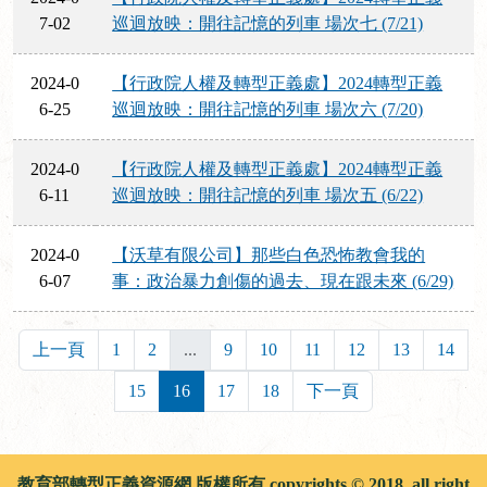
7-02
巡迴放映：開往記憶的列車 場次七 (7/21)
2024-0
【行政院人權及轉型正義處】2024轉型正義
6-25
巡迴放映：開往記憶的列車 場次六 (7/20)
2024-0
【行政院人權及轉型正義處】2024轉型正義
6-11
巡迴放映：開往記憶的列車 場次五 (6/22)
2024-0
【沃草有限公司】那些白色恐怖教會我的
6-07
事：政治暴力創傷的過去、現在跟未來 (6/29)
上一頁
1
2
...
9
10
11
12
13
14
15
16
17
18
下一頁
教育部轉型正義資源網 版權所有 copyrights © 2018, all right