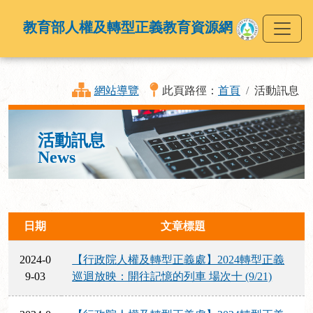
教育部人權及轉型正義教育資源網
網站導覽
此頁路徑：
首頁
活動訊息
活動訊息
News
日期
文章標題
2024-0
【行政院人權及轉型正義處】2024轉型正義
9-03
巡迴放映：開往記憶的列車 場次十 (9/21)