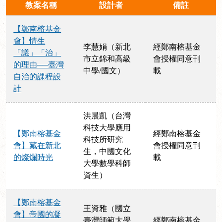
教案名稱
設計者
備註
【鄭南榕基金
會】情生
李慧娟（新北
經鄭南榕基金
「議」「治」
市立錦和高級
會授權同意刊
的理由──臺灣
中學/國文）
載
自治的課程設
計
洪晨凱（台灣
科技大學應用
【鄭南榕基金
經鄭南榕基金
科技所研究
會】藏在新北
會授權同意刊
生，中國文化
的燦爛時光
載
大學數學科師
資生）
【鄭南榕基金
王資雅（國立
會】帝國的凝
臺灣師範大學
經鄭南榕基金