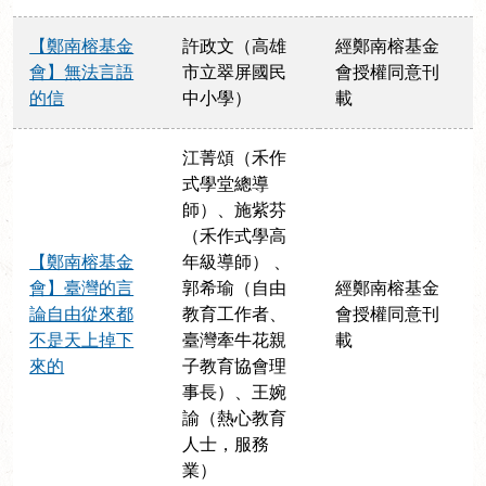
【鄭南榕基金
許政文（高雄
經鄭南榕基金
會】無法言語
市立翠屏國民
會授權同意刊
的信
中小學）
載
江菁頌（禾作
式學堂總導
師）、施紫芬
（禾作式學高
【鄭南榕基金
年級導師） 、
會】臺灣的言
郭希瑜（自由
經鄭南榕基金
論自由從來都
教育工作者、
會授權同意刊
不是天上掉下
臺灣牽牛花親
載
來的
子教育協會理
事長）、王婉
諭（熱心教育
人士，服務
業）