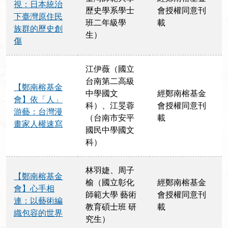
視：日本統治
歷史學系學士
會授權同意刊
下臺灣原住民
班二年級學
載
族群的歷史創
生）
傷
江伊薇（國立
台南第二高級
【鄭南榕基金
中學國文
經鄭南榕基金
會】依「人」
科）、江旻蓉
會授權同意刊
游藝：台灣漫
（台南市安平
載
畫家人權速寫
國民中學國文
科）
林羽婕、周子
【鄭南榕基金
榆（國立彰化
經鄭南榕基金
會】心手相
師範大學 藝術
會授權同意刊
連：以藝術編
教育碩士班 研
載
織包容的世界
究生）