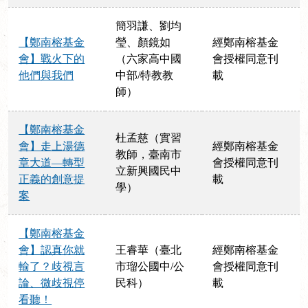
簡羽謙、劉均
【鄭南榕基金
瑩、顏鏡如
經鄭南榕基金
會】戰火下的
（六家高中國
會授權同意刊
他們與我們
中部/特教教
載
師）
【鄭南榕基金
杜孟慈（實習
會】走上湯德
經鄭南榕基金
教師，臺南市
章大道—轉型
會授權同意刊
立新興國民中
正義的創意提
載
學）
案
【鄭南榕基金
會】認真你就
王睿華（臺北
經鄭南榕基金
輸了？歧視言
市瑠公國中/公
會授權同意刊
論、微歧視停
民科）
載
看聽！