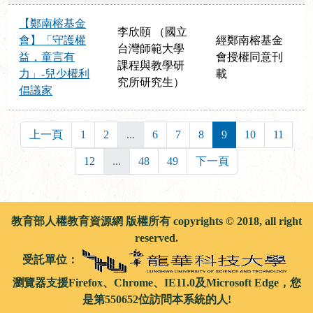
【鄭南榕基金
李欣頤 （國立
會】「守護權
經鄭南榕基金
台灣師範大學
益，童言有
會授權同意刊
課程與教學研
力」-兒少權利
載
究所研究生）
倡議家
上一頁
1
2
...
6
7
8
9
10
11
12
...
48
49
下一頁
教育部人權教育資源網 版權所有 copyrights © 2018, all right
reserved.
受託單位：
瀏覽器支援Firefox、Chrome、IE11.0及Microsoft Edge，您
是第550652位訪問本系統的人!