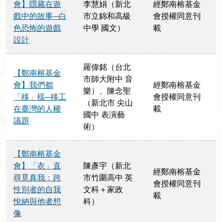
會】隱藏在遊
李慧娟（新北
經鄭南榕基金
戲中的故事─白
市立錦和高級
會授權同意刊
色恐怖的遊戲
中學 國文）
載
設計
羅偉銘（台北
【鄭南榕基金
市師大附中 音
會】我們都
經鄭南榕基金
樂）、陳念聖
「移」樣─移工
會授權同意刊
（新北市 尖山
在臺灣的人權
載
國中 表演藝
議題
術）
【鄭南榕基金
會】「衣」直
陳彥宇（新北
經鄭南榕基金
尋覓真我：跨
市竹圍高中 英
會授權同意刊
性別者的自我
文科＋家政
載
悅納與他者想
科）
像