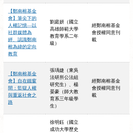
【鄭南榕基金
會】筆尖下的
劉庭妍（國立
人權記憶—以
經鄭南榕基金
高雄師範大學
社群媒體為
會授權同意刊
教育學系二年
經、認識鄭南
載
級）
榕為緯的定向
教育
張瑀婕（東吳
【鄭南榕基金
法研所公法組
會】自在鐵窗
經鄭南榕基金
研究生）、楊
間：監獄人權
會授權同意刊
晏豪（師大教
與重返社會之
載
育系三年級學
路
生）
徐明鈺（國立
成功大學歷史