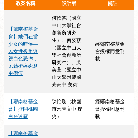
教案名稱
設計者
備註
何怡德（國立
中山大學社會
【鄭南榕基金
創新所研究
會】她們在當
生）、何姿萩
少女的時候—
經鄭南榕基金
（國立中山大
以女性視角透
會授權同意刊
學社會創新所
視白色恐怖，
載
研究生）、吳
以藝術療癒歷
美萱（國立中
史傷痕
山大學附屬國
光高中 美術）
【鄭南榕基金
陳怡璇（桃園
經鄭南榕基金
會】撥開桃園
市永豐高中 歷
會授權同意刊
白色迷霧
史）
載
【鄭南榕基金