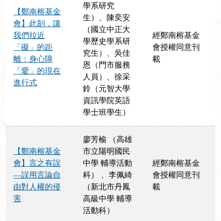
學系研究
【鄭南榕基金
生）、陳奕安
會】此刻，讓
（國立中正大
我們拉近
經鄭南榕基金
學歷史學系研
「礙」的距
會授權同意刊
究生）、吳佳
離：身心障
載
恩（門市服務
「愛」的現在
人員）、徐采
進行式
鈴（元智大學
資訊學院英語
學士班學生）
廖芳榆 （高雄
【鄭南榕基金
市立陽明國民
會】言之有誤
中學 輔導活動
經鄭南榕基金
—誤用言論自
科） 、李佩綺
會授權同意刊
由對人權的侵
（新北市丹鳳
載
害
高級中學 輔導
活動科）