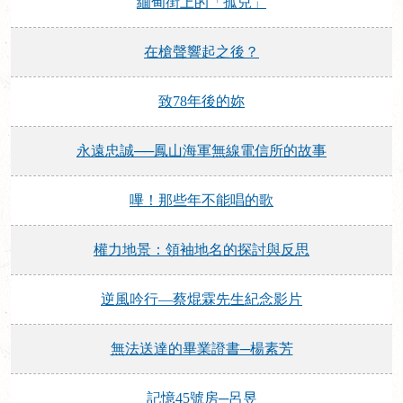
緬甸街上的「孤兒」
在槍聲響起之後？
致78年後的妳
永遠忠誠──鳳山海軍無線電信所的故事
嗶！那些年不能唱的歌
權力地景：領袖地名的探討與反思
逆風吟行—蔡焜霖先生紀念影片
無法送達的畢業證書─楊素芳
記憶45號房─呂昱