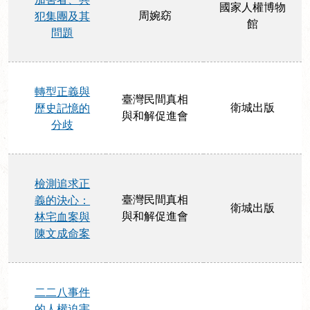
國家人權博物
周婉窈
犯集團及其
館
問題
轉型正義與
臺灣民間真相
衛城出版
歷史記憶的
與和解促進會
分歧
檢測追求正
臺灣民間真相
義的決心：
衛城出版
與和解促進會
林宅血案與
陳文成命案
二二八事件
的人權迫害