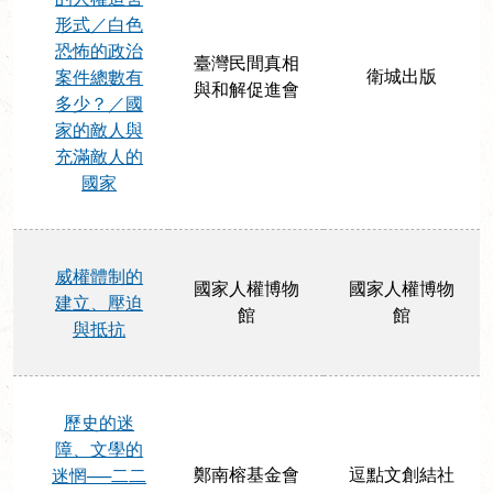
形式／白色
恐怖的政治
臺灣民間真相
衛城出版
案件總數有
與和解促進會
多少？／國
家的敵人與
充滿敵人的
國家
威權體制的
國家人權博物
國家人權博物
建立、壓迫
館
館
與抵抗
歷史的迷
障、文學的
鄭南榕基金會
逗點文創結社
迷惘──二二