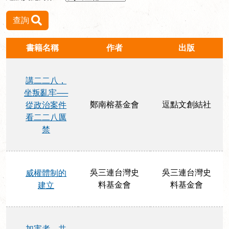
查詢
書籍名稱
作者
出版
講二二八，
坐叛亂牢──
鄭南榕基金會
逗點文創結社
從政治案件
看二二八厲
禁
吳三連台灣史
吳三連台灣史
威權體制的
料基金會
料基金會
建立
加害者、共