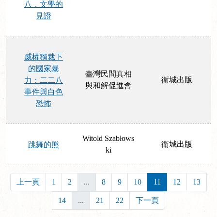
八，文學的
見證
威權獨裁下
的國家暴
臺灣民間真相
衛城出版
力：二二八
與和解促進會
事件與白色
恐怖
Witold Szabłows
衛城出版
跳舞的熊
ki
上一頁
1
2
...
8
9
10
11
12
13
14
...
21
22
下一頁