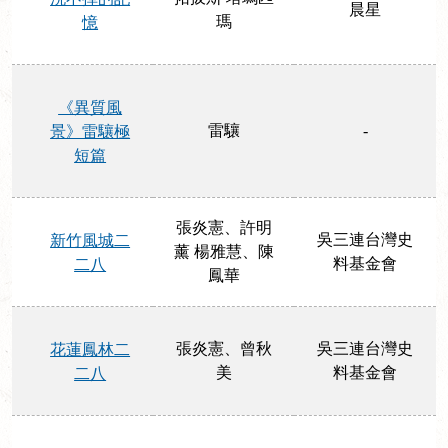
晨星
瑪
憶
《異質風
雷驤
-
景》雷驤極
短篇
張炎憲、許明
吳三連台灣史
新竹風城二
薰 楊雅慧、陳
料基金會
二八
鳳華
張炎憲、曾秋
吳三連台灣史
花蓮鳳林二
美
料基金會
二八