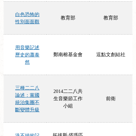
白色恐怖的
教育部
教育部
性別面面觀
用音樂記述
鄭南榕基金會
逗點文創結社
歷史的蕭泰
然
三種二二八
2014二二八共
論述：黨國
生音樂節工作
前衛
統治集團不
小組
斷變體升級
拓拔斯‧塔瑪匹
洗不掉的記