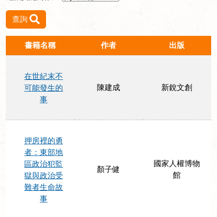
查詢
書籍名稱
作者
出版
在世紀末不
陳建成
新銳文創
可能發生的
事
押房裡的勇
者：東部地
國家人權博物
區政治犯監
顏子健
館
獄與政治受
難者生命故
事