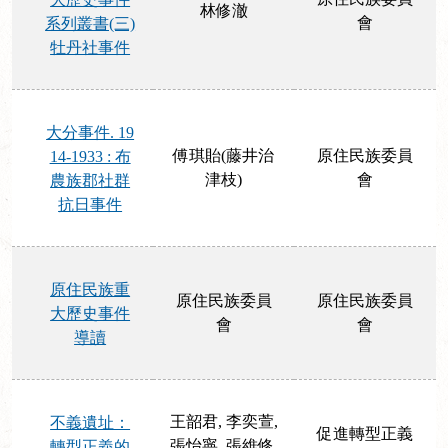
林修澈
會
系列叢書(三)
牡丹社事件
大分事件. 19
傅琪貽(藤井治
原住民族委員
14-1933 : 布
津枝)
會
農族郡社群
抗日事件
原住民族重
原住民族委員
原住民族委員
大歷史事件
會
會
導讀
王韶君, 李奕萱,
不義遺址：
促進轉型正義
張怡寧, 張維修,
轉型正義的