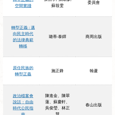
委員會
蘇筱雯
空間實踐
轉型正義 : 邁
向民主時代
璐蒂‧泰鐸
商周出版
的法律典範
轉移
原住民族的
施正鋒
翰蘆
轉型正義
陳進金、陳翠
政治檔案會
蓮、蘇慶軒、
說話：自由
春山出版
吳俊瑩、林正
時代公民指
慧
南