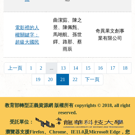
曲潔茹、陳之
昱、陳佩甄、
電影裡的人
奇異果文創事
馬翊航、孫世
權關鍵字：
業有限公司
鐸、路那、蔡
超級大國民
雨辰
上一頁
1
2
...
13
14
15
16
17
18
19
20
21
22
下一頁
教育部轉型正義資源網 版權所有 copyrights © 2018, all right
reserved.
受託單位：
瀏覽器支援Firefox、Chrome、IE11.0及Microsoft Edge，您