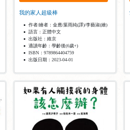
我的家人超級棒
作者/繪者：金應/葉雨純(譯)/李藝淑(繪)
語言：正體中文
出版社：維京
適讀年齡：學齡後(6歲+)
ISBN：9789864404759
出版日期：2023-04-01