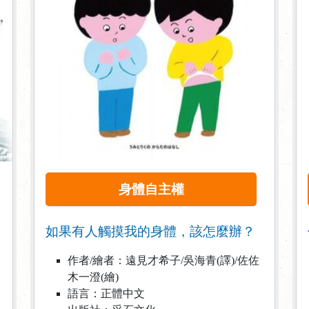
身體自主權
如果有人觸摸我的身體，該怎麼辦？
作者/繪者：遠見才希子/吳海青(譯)/佐佐
木一澄(繪)
語言：正體中文