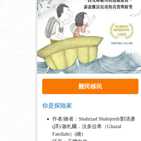
難民移民
你是探險家
作者/繪者：Shahrzad Shahrjerdi/劉清彥
(譯)/迦札爾．法多拉希（Ghazal
Fatollahi）(繪)