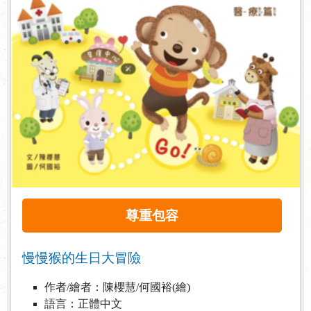
尊重包容
慢慢猴的生日大冒險
作者/繪者：陳櫻慧/何國裕(繪)
語言：正體中文