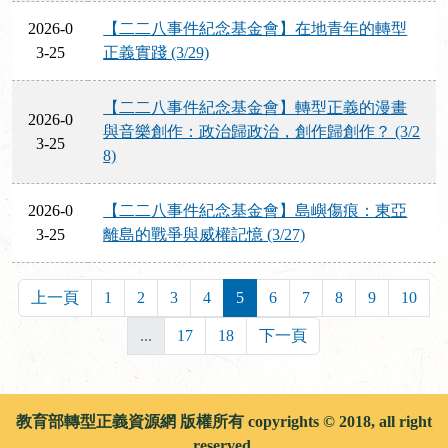
2026-0
【二二八事件紀念基金會】在地青年的轉型
3-25
正義實踐 (3/29)
【二二八事件紀念基金會】轉型正義的漫畫
2026-0
與音樂創作：政治歸政治，創作歸創作？ (3/2
3-25
8)
2026-0
【二二八事件紀念基金會】島嶼傷痕：東亞
3-25
離島的戰爭與威權記憶 (3/27)
上一頁
1
2
3
4
5
6
7
8
9
10
...
17
18
下一頁
教育部轉型正義資源網 版權所有 copyrights © 2018, all right
reserved.