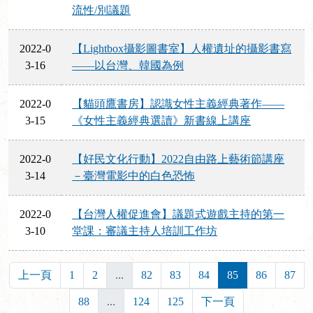
流性/別議題
2022-0
【Lightbox攝影圖書室】人權遺址的攝影書寫
3-16
——以台灣、韓國為例
2022-0
【貓頭鷹書房】認識女性主義經典著作——
3-15
《女性主義經典選讀》新書線上講座
2022-0
【好民文化行動】2022自由路上藝術節講座
3-14
－臺灣電影中的白色恐怖
2022-0
【台灣人權促進會】議題式遊戲主持的第一
3-10
堂課：審議主持人培訓工作坊
上一頁
1
2
...
82
83
84
85
86
87
88
...
124
125
下一頁