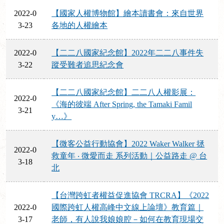
2022-0
【國家人權博物館】繪本讀書會：來自世界
3-23
各地的人權繪本
2022-0
【二二八國家紀念館】2022年二二八事件失
3-22
蹤受難者追思紀念會
【二二八國家紀念館】二二八人權影展：
2022-0
《海的彼端 After Spring, the Tamaki Famil
3-21
y…》
【微客公益行動協會】2022 Waker Walker 拯
2022-0
救童年 ‧ 微愛而走 系列活動｜公益路走 @ 台
3-18
北
【台灣跨虹者權益促進協會 TRCRA】《2022
2022-0
國際跨虹人權高峰中文線上論壇》教育篇｜
3-17
老師，有人說我娘娘腔－如何在教育現場交