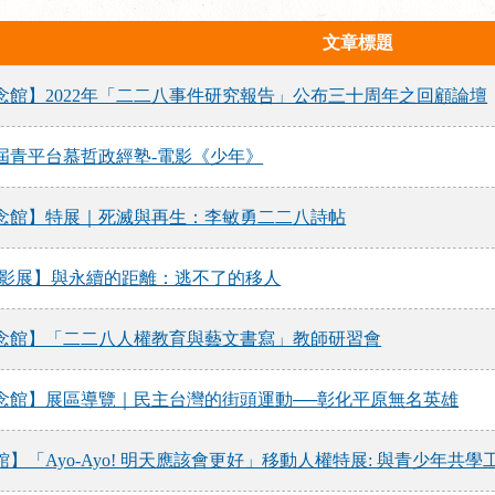
文章標題
念館】2022年「二二八事件研究報告」公布三十周年之回顧論壇
屆青平台慕哲政經塾-電影《少年》
念館】特展｜死滅與再生：李敏勇二二八詩帖
永續影展】與永續的距離：逃不了的移人
念館】「二二八人權教育與藝文書寫」教師研習會
念館】展區導覽｜民主台灣的街頭運動──彰化平原無名英雄
】「Ayo-Ayo! 明天應該會更好」移動人權特展: 與青少年共學