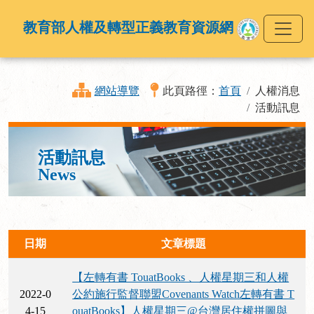
教育部人權及轉型正義教育資源網
網站導覽
此頁路徑：
首頁
人權消息
活動訊息
活動訊息
News
日期
文章標題
【左轉有書 TouatBooks 、人權星期三和人權
2022-0
公約施行監督聯盟Covenants Watch左轉有書 T
4-15
ouatBooks】人權星期三@台灣居住權拼圖與