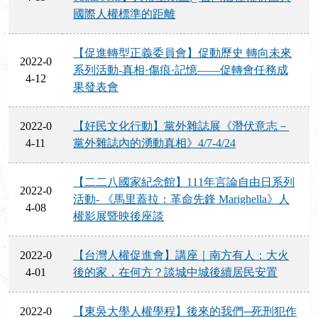
國際人權標準的距離
【促進轉型正義委員會】促動歷史 轉向未來
2022-0
系列活動-真相·傷痕·記憶——促轉會任務成
4-12
果發表會
2022-0
【好民文化行動】黨外雜誌展《潛伏意志－
4-11
黨外雜誌內的湧動真相》4/7-4/24
【二二八國家紀念館】111年言論自由日系列
2022-0
活動- 《馬里蓋拉：革命先鋒 Marighella》人
4-08
權影展暨映後座談
2022-0
【台灣人權促進會】講座｜南方有人：大火
4-01
後的家，在何方？談城中城後續居民安置
2022-0
【東吳大學人權學程】後來的我們─死刑犯作