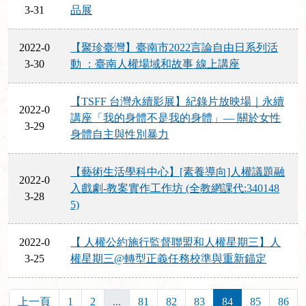
3-31
品展
2022-0
【聚珍臺灣】臺南市2022言論自由日系列活
3-30
動 ：臺南人權場域和故事 線上講座
【TSFF 台灣永續影展】紀錄片放映場｜永續
2022-0
講座「我的身體不是我的身體」— 關於女性
3-29
身體自主與性別暴力
【藝術生活學科中心】[素養導向]人權議題融
2022-0
入戲劇-教案實作工作坊 (全教網課代:340148
3-28
5)
2022-0
【 人權公約施行監督聯盟和人權星期三】人
3-25
權星期三@轉型正義任務校準與重新錨定
上一頁
1
2
...
81
82
83
84
85
86