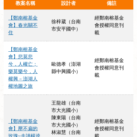
教案名稱
設計者
備註
【鄭南榕基金
經鄭南榕基金
徐梓葳（台南
會】春光關不
會授權同意刊
市安平國中）
住
載
【鄭南榕基金
會】悲莫悲
經鄭南榕基金
兮，人權亡；
歐德孝（澎湖
會授權同意刊
樂莫樂兮，人
縣中興國小）
載
權興－澎湖人
權地圖之旅
王龍雄（台南
市大光國小）
陳東陽（台南
【鄭南榕基金
經鄭南榕基金
市大光國小）
會】壓不扁的
會授權同意刊
林淑慧（台南
玫瑰~走讀楊逵
載