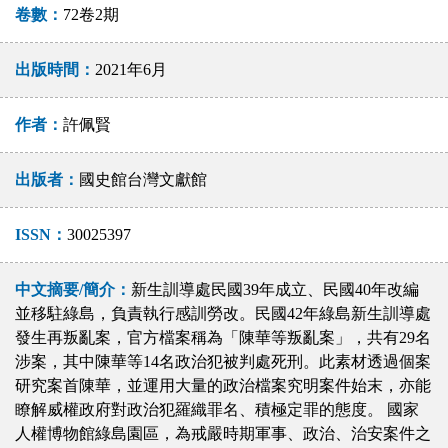
卷數：
72卷2期
出版時間：
2021年6月
作者：
許佩賢
出版者：
國史館台灣文獻館
ISSN：
30025397
中文摘要/簡介：
新生訓導處民國39年成立、民國40年改編
並移駐綠島，負責執行感訓勞改。民國42年綠島新生訓導處
發生再叛亂案，官方檔案稱為「陳華等叛亂案」，共有29名
涉案，其中陳華等14名政治犯被判處死刑。此素材透過個案
研究案首陳華，並運用大量的政治檔案究明案件始末，亦能
瞭解威權政府對政治犯羅織罪名、積極定罪的態度。 國家
人權博物館綠島園區，為戒嚴時期軍事、政治、治安案件之