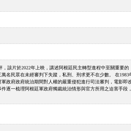
評，該片於2022年上映，講述阿根廷民主轉型進程中至關重要的「
萬名民眾在未經審判下失蹤，私刑、刑求更不在少數。 在198
針對軍政府政府統治期間對人權的嚴重侵犯進行司法審判，電影即
事件逐一梳理阿根廷軍政府獨裁統治情形與官方所用之迫害手段