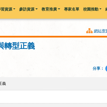
學習資源
參訪資源
教育推廣
專家名單
校園推動
跳到主要內容
網站導
與轉型正義
分享：
正義