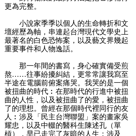
更為完整。
小說家季季以個人的生命轉折和文
壇經歷為軸，串連起台灣現代文學史上
最著名的白色恐怖案，以及藝文界幾起
重要事件和人物逸話。
那一年間的書寫，身心確實備受煎
熬……往事紛擾糾結，更常常讓我寫至
半途在電腦前俯案痛哭。我哭的是一個
被扭曲的時代︰在那時代的行進中被扭
曲的人性，以及被扭曲了的愛，被扭曲
了的理想。曾經在那個時代裡同行的友
人︰涉及「民主台灣聯盟」案的畫家吳
耀忠，以及中輟的醫科生陳述孔（單
槓），早已走完了灰暗的人生；涉及