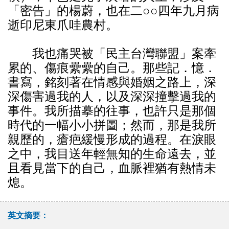
「密告」的楊蔚，也在二○○四年九月病
逝印尼東爪哇農村。
我也痛哭被「民主台灣聯盟」案牽
累的、傷痕纍纍的自己。那些記．憶．
書寫，銘刻著在情感與婚姻之路上，深
深傷害過我的人，以及深深撞擊過我的
事件。我所描摹的往事，也許只是那個
時代的一幅小小拼圖；然而，那是我所
親歷的，瘡疤緩慢形成的過程。在淚眼
之中，我目送年輕無知的生命遠去，並
且看見當下的自己，血脈裡猶有熱情未
熄。
英文摘要：