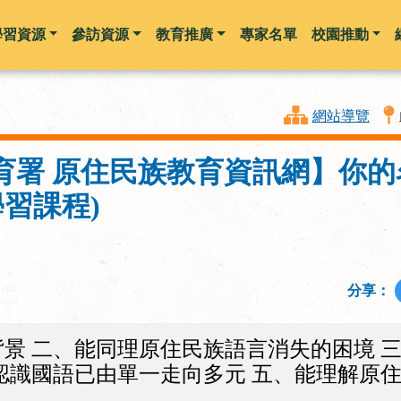
學習資源
參訪資源
教育推廣
專家名單
校園推動
跳到主要內容
網站導覽
育署 原住民族教育資訊網】你
學習課程)
分享：
景 二、能同理原住民族語言消失的困境 
認識國語已由單一走向多元 五、能理解原