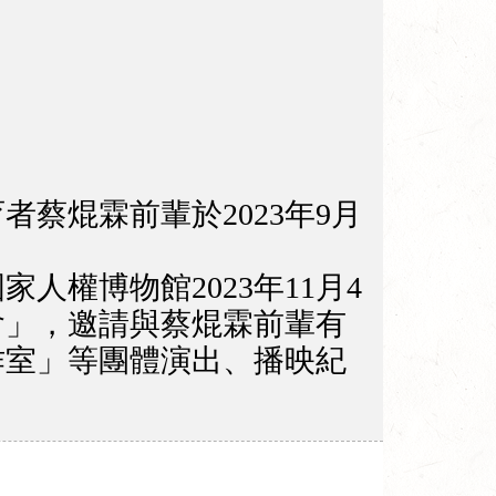
蔡焜霖前輩於2023年9月
權博物館2023年11月4
會」，邀請與蔡焜霖前輩有
作室」等團體演出、播映紀