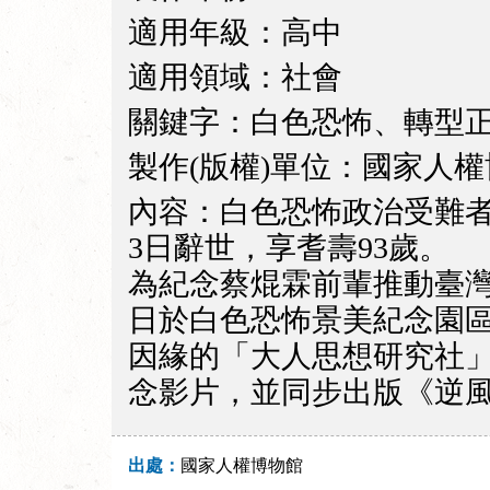
適用年級：高中
適用領域：社會
關鍵字：白色恐怖、轉型
製作(版權)單位：國家人
內容：白色恐怖政治受難者
3日辭世，享耆壽93歲。
為紀念蔡焜霖前輩推動臺灣
日於白色恐怖景美紀念園
因緣的「大人思想研究社
念影片，並同步出版《逆
出處：
國家人權博物館