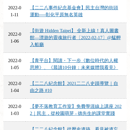
2022-0
【二二八事件紀念基金會】民主台灣的街頭
1-11
運動──彰化平原無名英雄
【街遊 Hidden Taipei】 全新上線！真人圖書
2022-0
館—漂遊的靈魂旅行者〔2022-02-17〕@艋舺
1-06
入船廳
2022-0
【青平台】閱讀・下一步《數位時代的人權
1-05
思辨》、《晨讀10分鐘：未來媒體我看見》
2022-0
【二二八紀念館】2021二二八史蹟導覽｜自
1-04
由之路 #10
2022-0
【夢不落教育工作室】免費學涯線上講座 202
1-03
2｜民主，從校園萌芽 - 德先生的課堂實踐
【二二八紀念館】從歷史遺跡，看見被遺忘