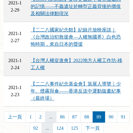
2021-1
的記憶——不義遺址於轉型正義背後的價值
2-29
及相關法律動現況
【二二八國家紀念館】紀錄片放映座談｜
2021-1
《台灣政治犯救援會—人權無國界》白色恐
2-27
怖時期，來自日本的聲援
2021-1
【台灣人權促進會】2022地方人權工作坊-移
2-24
工人權
【二二八事件紀念基金會】策展人導覽｜少
2021-1
年、煙霧與傘——香港反送中運動版畫紀事
2-23
（最終場）
上一頁
1
2
...
86
87
88
89
90
91
92
...
124
125
下一頁