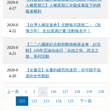
2020-0
人權星期三】人權星期三＠瘟疫蔓延下的障
4-27
礙者權利
2020-0
【台灣人權促進會】北辦每月講座二：《玫
4-22
瑰少年》 全台巡講計畫 活動報名中！
【二二八國家紀念館和鄭南榕基金會．紀念
2020-0
館】109年言論自由日「自由之前、民主之
4-21
後」系列活動
2020-0
【女書店】女書的繆思與迷思：你可能不知
4-20
道的女性觀點
上一頁
1
2
...
116
117
118
119
120
121
122
123
124
125
下一頁