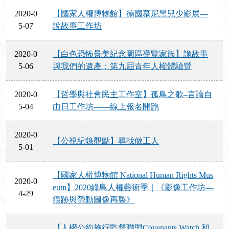
2020-0
【國家人權博物館】德國慕尼黑兒少影展—
5-07
說故事工作坊
2020-0
【白色恐怖景美紀念園區導覽家族】詭故事
5-06
與我們的遺產：第九屆青年人權體驗營
2020-0
【哲學與社會民主工作室】孤島之歌–言論自
5-04
由日工作坊——線上報名開跑
2020-0
【公視紀錄觀點】尋找做工人
5-01
【國家人權博物館 National Human Rights Mus
2020-0
eum】2020綠島人權藝術季｜《影像工作坊—
4-29
痕跡與勞動圖像再製》
【人權公約施行監督聯盟Covenants Watch 和