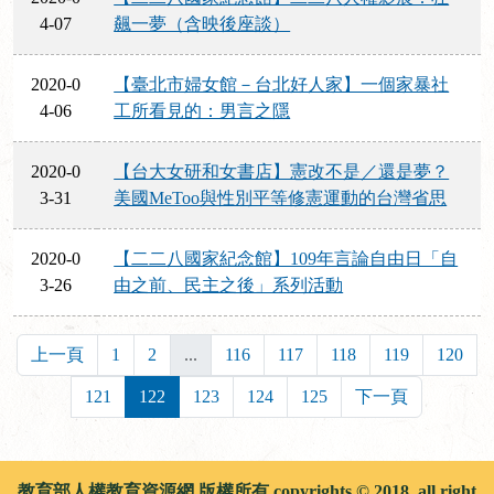
4-07
飆一夢（含映後座談）
2020-0
【臺北市婦女館－台北好人家】一個家暴社
4-06
工所看見的：男言之隱
2020-0
【台大女研和女書店】憲改不是／還是夢？
3-31
美國MeToo與性別平等修憲運動的台灣省思
2020-0
【二二八國家紀念館】109年言論自由日「自
3-26
由之前、民主之後」系列活動
上一頁
1
2
...
116
117
118
119
120
121
122
123
124
125
下一頁
教育部人權教育資源網 版權所有 copyrights © 2018, all right