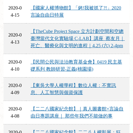
2020-0
【國家人權博物館】「銬!我被抓了?!」2020
4-15
言論自由日特展
【TheCube Project Space 立方計劃空間和空總
2020-0
臺灣當代文化實驗場 C-LAB】講座_蔡友月｜
4-13
死亡、醫療化與文明的進程｜4.25 (六) 2-4pm
2020-0
【民間公民與法治教育基金會】0419 民主基
4-10
礎系列 教師研習-正義(桃園場)
2020-0
【東吳大學人權學程】數位人權：不實訊
4-09
息、人工智慧與個資保護
2020-0
【二二八國家紀念館】｜真人圖書館×言論自
4-08
由日專題講座｜ 那些年我們不能做的事
2020-0
【二二八國家紀念館】二二八人權影展：狂