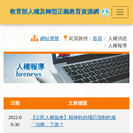
教育部人權及轉型正義教育資源網
網站導覽
此頁路徑：
首頁
人權消息
人權報導
人權報導
hrenews
日期
文章標題
2022-0
【公民人權協會】精神科的殘忍強制約束
9-30
「治療」了誰？