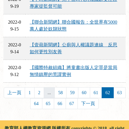
9-19
專家提監督可能
2022-0
【聯合新聞網】聯合國報告：全世界有5000
9-15
萬人處於奴隸狀態
2022-0
【壹蘋新聞網】公廁與人權議題連線 反思
9-14
如何更性別友善
2022-0
【國際特赦組織】將童書出版人定罪是當局
9-12
無情鎮壓的荒謬實例
上一頁
1
2
...
58
59
60
61
62
63
64
65
66
67
下一頁
教育部人權教育資源網 版權所有 copyrights © 2018, all right