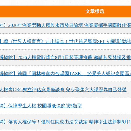
文章標題
社】2026年漁業勞動人權與永續發展論壇 漁業署攜手國際夥伴
】讓《世界人權宣言》走出課本！世代跨界響應SEL人權講師培
博物館】2026人權電影獎自8月1日起受理推薦 邀請各界發掘
博物館】德國「圖林根室內合唱團TASK」 於景美人權紀念園
人權會CRC獨立評估意見座談會 兒少聚焦六大議題為自己發聲
網】保障學生人權 校園唾液快篩限5類型
網】落實人權保障！強制住院改由法院裁定 精神衛生法新制8月