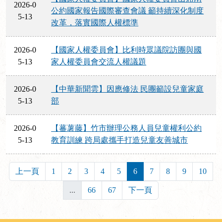
2026-0
公約國家報告國際審查會議 籲持續深化制度
5-13
改革，落實國際人權標準
2026-0
【國家人權委員會】比利時眾議院訪團與國
5-13
家人權委員會交流人權議題
2026-0
【中華新聞雲】因應修法 民團籲設兒童家庭
5-13
部
2026-0
【蕃薯藤】竹市辦理公務人員兒童權利公約
5-13
教育訓練 跨局處攜手打造兒童友善城市
上一頁
1
2
3
4
5
6
7
8
9
10
...
66
67
下一頁