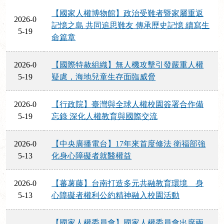
【國家人權博物館】政治受難者暨家屬重返
2026-0
記憶之島 共同追思難友 傳承歷史記憶 續寫生
5-19
命篇章
2026-0
【國際特赦組織】無人機攻擊引發嚴重人權
5-19
疑慮，海地兒童生存面臨威脅
2026-0
【行政院】臺灣與全球人權校園簽署合作備
5-19
忘錄 深化人權教育與國際交流
2026-0
【中央廣播電台】17年來首度修法 衛福部強
5-13
化身心障礙者就醫權益
2026-0
【蕃薯藤】台南打造多元共融教育環境 身
5-13
心障礙者權利公約精神融入校園活動
【國家人權委員會】國家人權委員會出席兩