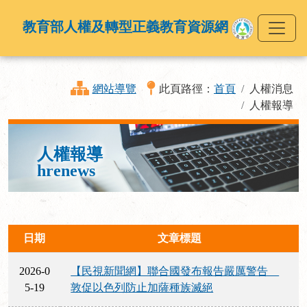
教育部人權及轉型正義教育資源網
網站導覽
此頁路徑：
首頁
人權消息
人權報導
人權報導
hrenews
日期
文章標題
2026-0
【民視新聞網】聯合國發布報告嚴厲警告
5-19
敦促以色列防止加薩種族滅絕