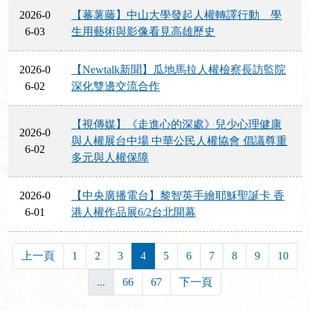
2026-0
【蕃薯藤】中山大學發起人權轉譯行動 學
6-03
生用藝術與影像看見高雄歷史
2026-0
【Newtalk新聞】瓜地馬拉人權檢察長訪監院
6-02
深化雙邊交流合作
【視傳媒】《走進心的深處》兒少心理健康
2026-0
與人權展台中場 中華公民人權協會 倡議尊重
6-02
多元與人權保障
2026-0
【中央廣播電台】黎智英手繪耶穌聖誕卡 香
6-01
港人權作品展6/2台北開幕
上一頁
1
2
3
4
5
6
7
8
9
10
...
66
67
下一頁