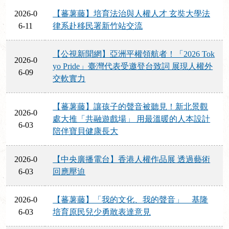
2026-0
【蕃薯藤】培育法治與人權人才 玄奘大學法
6-11
律系赴移民署新竹站交流
【公視新聞網】亞洲平權領航者！「2026 Tok
2026-0
yo Pride」臺灣代表受邀登台致詞 展現人權外
6-09
交軟實力
【蕃薯藤】讓孩子的聲音被聽見！新北景觀
2026-0
處大推「共融遊戲場」 用最溫暖的人本設計
6-03
陪伴寶貝健康長大
2026-0
【中央廣播電台】香港人權作品展 透過藝術
6-03
回應壓迫
2026-0
【蕃薯藤】「我的文化、我的聲音」 基隆
6-03
培育原民兒少勇敢表達意見