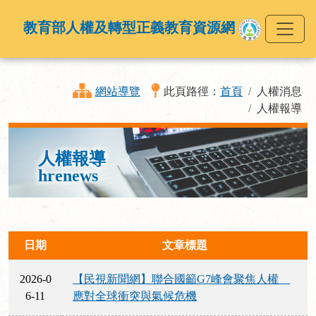
教育部人權及轉型正義教育資源網
網站導覽
此頁路徑：
首頁
人權消息
人權報導
人權報導
hrenews
日期
文章標題
2026-0
【民視新聞網】聯合國籲G7峰會聚焦人權
6-11
應對全球衝突與氣候危機