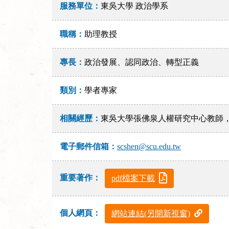
服務單位：
東吳大學 政治學系
職稱：
助理教授
專長：
政治發展、認同政治、轉型正義
類別：
學者專家
相關經歷：
東吳大學張佛泉人權研究中心教師
電子郵件信箱：
scshen@scu.edu.tw
重要著作：
pdf檔案下載
個人網頁：
網站連結(另開新視窗)